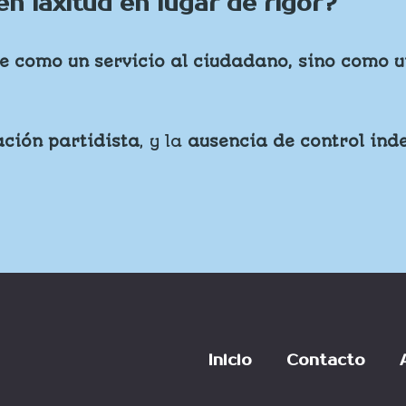
n laxitud en lugar de rigor?
be como un servicio al ciudadano, sino como u
ación partidista
, y la
ausencia de control ind
Inicio
Contacto