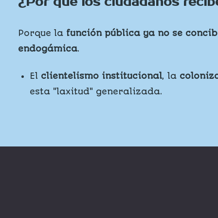
¿Por qué los ciudadanos recibe
Porque la
función pública ya no se conci
endogámica
.
El
clientelismo institucional
, la
coloniz
esta "laxitud" generalizada.