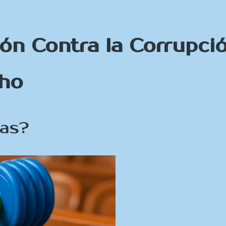
n Contra la Corrupció
cho
vas?